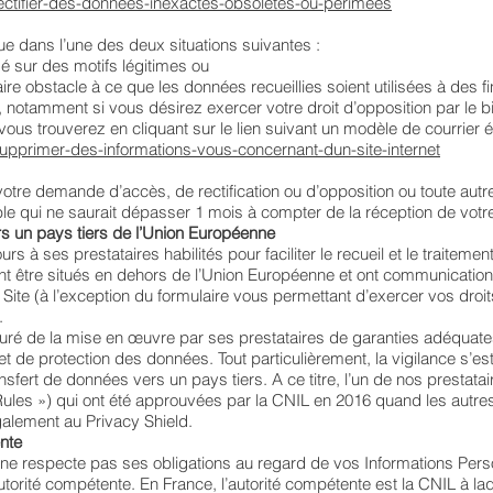
r/rectifier-des-donnees-inexactes-obsoletes-ou-perimees
que dans l’une des deux situations suivantes :
dé sur des motifs légitimes ou
faire obstacle à ce que les données recueillies soient utilisées à des
notamment si vous désirez exercer votre droit d’opposition par le 
 vous trouverez en cliquant sur le lien suivant un modèle de courrier 
/supprimer-des-informations-vous-concernant-dun-site-internet
otre demande d’accès, de rectification ou d’opposition ou toute a
ble qui ne saurait dépasser 1 mois à compter de la réception de vo
vers un pays tiers de l’Union Européenne
urs à ses prestataires habilités pour faciliter le recueil et le trait
 être situés en dehors de l’Union Européenne et ont communication d
 Site (à l’exception du formulaire vous permettant d’exercer vos droit
.
ré de la mise en œuvre par ses prestataires de garanties adéquates
 et de protection des données. Tout particulièrement, la vigilance s’e
nsfert de données vers un pays tiers. A ce titre, l’un de nos prestata
Rules ») qui ont été approuvées par la CNIL en 2016 quand les autr
alement au Privacy Shield.
ente
ne respecte pas ses obligations au regard de vos Informations Per
torité compétente. En France, l’autorité compétente est la CNIL à l