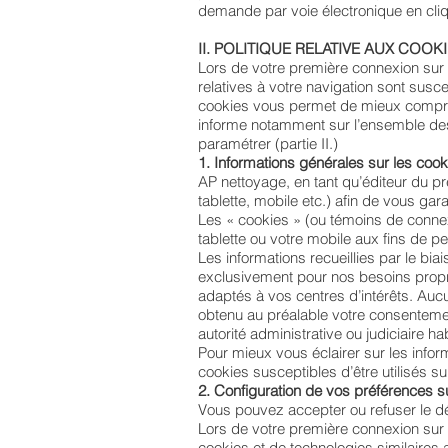
demande par voie électronique en cliqu
II. POLITIQUE RELATIVE AUX COOK
Lors de votre première connexion sur 
relatives à votre navigation sont susc
cookies vous permet de mieux compren
informe notamment sur l’ensemble des c
paramétrer (partie II.)
1. Informations générales sur les cook
AP nettoyage, en tant qu’éditeur du pr
tablette, mobile etc.) afin de vous gara
Les « cookies » (ou témoins de connexio
tablette ou votre mobile aux fins de 
Les informations recueillies par le bi
exclusivement pour nos besoins propre
adaptés à vos centres d’intérêts. Auc
obtenu au préalable votre consentement
autorité administrative ou judiciaire hab
Pour mieux vous éclairer sur les inform
cookies susceptibles d’être utilisés su
2. Configuration de vos préférences s
Vous pouvez accepter ou refuser le d
Lors de votre première connexion sur 
cookies et de technologies similaires 