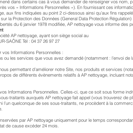
re amené dans certains cas à vous demander de renseigner vos nom,
-après vos « Informations Personnelles »). En fournissant ces inform
ge, aux fins indiquées au point 2 ci-dessous ainsi qu’aux fins rappelé
r la Protection des Données (General Data Protection Régulation) 
 Libertés du 6 janvier 1978 modifiée, AP nettoyage vous informe des po
nt
ociété AP nettoyage, ayant son siège social au
UR-SAÔNE Tél : 04 37 26 97 27
r vos Informations Personnelles :
ons ou les services que vous avez demandé (notamment : l’envoi de la 
 nous permettant d’améliorer notre Site, nos produits et services (not
ropos de différents évènements relatifs à AP nettoyage, incluant not
vos Informations Personnelles. Celles-ci, que ce soit sous forme ind
sous-traitants auxquels AP nettoyage fait appel (vous trouverez de p
 ni l’un quelconque de ses sous-traitants, ne procèdent à la commer
e.
nservées par AP nettoyage uniquement pour le temps correspondant à l
 état de cause excéder 24 mois.