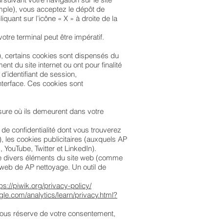
mple), vous acceptez le dépôt de
uant sur l’icône « X » à droite de la
tre terminal peut être impératif.​
, certains cookies sont dispensés du
t du site internet ou ont pour finalité
d’identifiant de session,
interface. Ces cookies sont
esure où ils demeurent dans votre
s de confidentialité dont vous trouverez
 les cookies publicitaires (auxquels AP
YouTube, Twitter et LinkedIn).
n de divers éléments du site web (comme
 web de AP nettoyage. Un outil de
ps://piwik.org/privacy-policy/
le.com/analytics/learn/privacy.html?
Sous réserve de votre consentement,