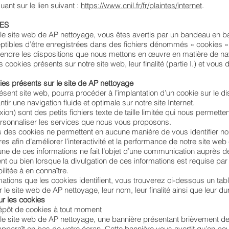
ant sur le lien suivant :
https://www.cnil.fr/fr/plaintes/internet
.
IES
le site web de AP nettoyage, vous êtes avertis par un bandeau en b
eptibles d’être enregistrées dans des fichiers dénommés « cookies ». 
dre les dispositions que nous mettons en œuvre en matière de navig
ookies présents sur notre site web, leur finalité (partie I.) et vous
ies présents sur le site de AP nettoyage
ésent site web, pourra procéder à l’implantation d’un cookie sur le di
ntir une navigation fluide et optimale sur notre site Internet.
n) sont des petits fichiers texte de taille limitée qui nous permetten
personnaliser les services que nous vous proposons.
ais des cookies ne permettent en aucune manière de vous identifier no
s afin d’améliorer l’interactivité et la performance de notre site w
une de ces informations ne fait l’objet d’une communication auprès d
 ou bien lorsque la divulgation de ces informations est requise par la
ilitée à en connaître.
ations que les cookies identifient, vous trouverez ci-dessous un table
r le site web de AP nettoyage, leur nom, leur finalité ainsi que leur d
ur les cookies
épôt de cookies à tout moment
le site web de AP nettoyage, une bannière présentant brièvement de
apparaît en bas de votre écran. Cette bannière vous avertit qu’en pour