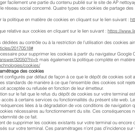
er facilement une partie du contenu publié sur le site de AP nettoya
n le réseau social concerné. Quatre types de cookies de partage des
a politique en matière de cookies en cliquant sur le lien suivant :
ht
que relative aux cookies en cliquant sur le lien suivant :
https://www.l
 dédiées au contrôle ou à la restriction de l’utilisation des cookies ains
articles/20170518#
écessaire pour supprimer les cookies à partir du navigateur Google C
/answer/32050?hl=fr
mais également la politique complète en matière 
/technologies/cookies/
aramétrage des cookies
nt configurés par défaut de façon à ce que le dépôt de cookies soit a
res standards de manière à ce que l’ensemble des cookies soit reje
oit acceptée ou refusée en fonction de leur émetteur.
ion sur le fait que le refus du dépôt de cookies sur votre terminal es
re accès à certains services ou fonctionnalités du présent site web. 
nséquences liées à la dégradation de vos conditions de navigation qu
 cookies nécessaires au fonctionnement du site. Ces conséquences 
demnité de ce fait.
nt de supprimer les cookies existants sur votre terminal ou encore
sés sur votre terminal. Ces paramétrages n’ont pas d’incidence sur 