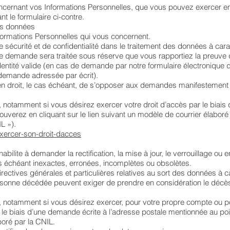
ncernant vos Informations Personnelles, que vous pouvez exercer en 
t le formulaire ci-contre.
es données
formations Personnelles qui vous concernent.
e sécurité et de confidentialité dans le traitement des données à ca
e demande sera traitée sous réserve que vous rapportiez la preuve d
identité valide (en cas de demande par notre formulaire électronique
e demande adressée par écrit).
 en droit, le cas échéant, de s’opposer aux demandes manifestement 
notamment si vous désirez exercer votre droit d’accès par le biais
rouverez en cliquant sur le lien suivant un modèle de courrier élabo
L »).
/exercer-son-droit-dacces
s habilite à demander la rectification, la mise à jour, le verrouillage 
s échéant inexactes, erronées, incomplètes ou obsolètes.
rectives générales et particulières relatives au sort des données à 
ersonne décédée peuvent exiger de prendre en considération le décè
 notamment si vous désirez exercer, pour votre propre compte ou p
ar le biais d’une demande écrite à l’adresse postale mentionnée au poi
boré par la CNIL.