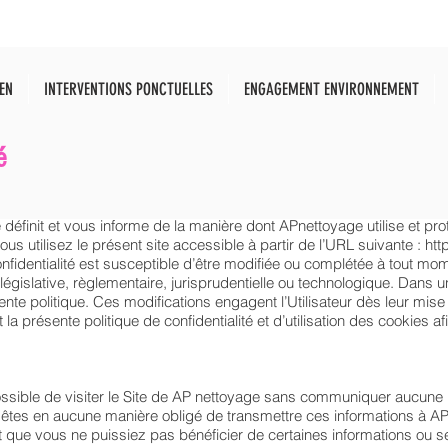
EN
INTERVENTIONS PONCTUELLES
ENGAGEMENT ENVIRONNEMENT
é
té définit et vous informe de la manière dont APnettoyage utilise et p
us utilisez le présent site accessible à partir de l’URL suivante :
htt
 confidentialité est susceptible d’être modifiée ou complétée à tout 
égislative, règlementaire, jurisprudentielle ou technologique. Dans un
sente politique. Ces modifications engagent l’Utilisateur dès leur mise
t la présente politique de confidentialité et d’utilisation des cookie
ossible de visiter le Site de AP nettoyage sans communiquer aucune 
 êtes en aucune manière obligé de transmettre ces informations à AP
ut que vous ne puissiez pas bénéficier de certaines informations ou