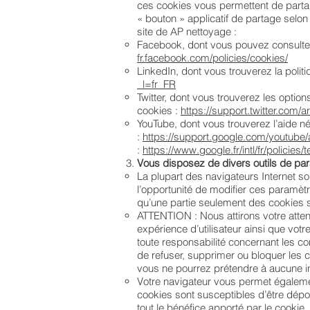
ces cookies vous permettent de partag
« bouton » applicatif de partage selo
site de AP nettoyage :
Facebook, dont vous pouvez consulter l
fr.facebook.com/policies/cookies/
LinkedIn, dont vous trouverez la politi
_l=fr_FR
Twitter, dont vous trouverez les options
cookies :
https://support.twitter.com/
YouTube, dont vous trouverez l’aide n
:
https://support.google.com/youtube
:
https://www.google.fr/intl/fr/policies
Vous disposez de divers outils de p
La plupart des navigateurs Internet so
l’opportunité de modifier ces paramèt
qu’une partie seulement des cookies s
ATTENTION : Nous attirons votre attent
expérience d’utilisateur ainsi que vot
toute responsabilité concernant les co
de refuser, supprimer ou bloquer les
vous ne pourrez prétendre à aucune in
Votre navigateur vous permet égaleme
cookies sont susceptibles d’être dépo
tout le bénéfice apporté par le cookie.