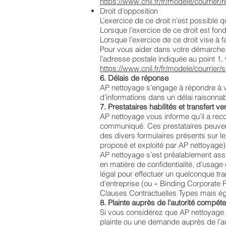
https://www.cnil.fr/fr/modele/courrie
Droit d’opposition
L’exercice de ce droit n’est possible 
Lorsque l’exercice de ce droit est fon
Lorsque l’exercice de ce droit vise à 
Pour vous aider dans votre démarche, 
l’adresse postale indiquée au point 1,
https://www.cnil.fr/fr/modele/courrier
6. Délais de réponse
AP nettoyage s’engage à répondre à v
d’informations dans un délai raisonna
7. Prestataires habilités et transfert 
AP nettoyage vous informe qu’il a reco
communiqué. Ces prestataires peuvent
des divers formulaires présents sur le
proposé et exploité par AP nettoyage)
AP nettoyage s’est préalablement assu
en matière de confidentialité, d’usage
légal pour effectuer un quelconque tra
d’entreprise (ou « Binding Corporate 
Clauses Contractuelles Types mais ég
8. Plainte auprès de l’autorité compét
Si vous considérez que AP nettoyage 
plainte ou une demande auprès de l’au