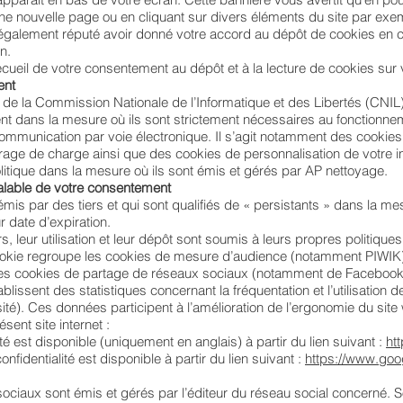
e nouvelle page ou en cliquant sur divers éléments du site par exe
également réputé avoir donné votre accord au dépôt de cookies en cliq
n.
cueil de votre consentement au dépôt et à la lecture de cookies sur vo
ent
la Commission Nationale de l’Informatique et des Libertés (CNIL)
t dans la mesure où ils sont strictement nécessaires au fonctionnemen
 communication par voie électronique. Il s’agit notamment des cookies 
ibrage de charge ainsi que des cookies de personnalisation de votre 
litique dans la mesure où ils sont émis et gérés par AP nettoyage.
éalable de votre consentement
mis par des tiers et qui sont qualifiés de « persistants » dans la m
r date d’expiration.
s, leur utilisation et leur dépôt sont soumis à leurs propres politique
cookie regroupe les cookies de mesure d’audience (notamment PIWIK),
les cookies de partage de réseaux sociaux (notamment de Facebook, 
lissent des statistiques concernant la fréquentation et l’utilisatio
té). Ces données participent à l’amélioration de l’ergonomie du site
sent site internet :
ité est disponible (uniquement en anglais) à partir du lien suivant :
htt
nfidentialité est disponible à partir du lien suivant :
https://www.goog
ociaux sont émis et gérés par l’éditeur du réseau social concerné. 