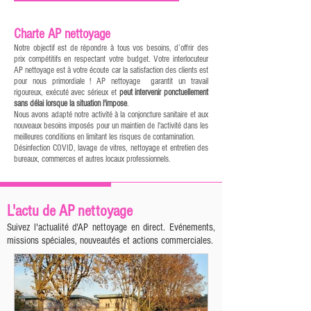
Charte AP nettoyage
Notre objectif est de répondre à tous vos besoins, d’offrir des
prix compétitifs en respectant votre budget. Votre interlocuteur
AP nettoyage est à votre écoute car la satisfaction des clients est
pour nous primordiale ! AP nettoyage garantit un travail
rigoureux, exécuté avec sérieux et
peut intervenir ponctuellement
san
s délai lorsque la sit
uation l'impose
.
Nous avons adapté notre activité à la conjoncture sanitaire et aux
nouveaux besoins imposés pour un maintien de l'activité dans les
meilleures conditions en limitant les risques de contamination.
Désinfection COVID, lavage de vitres, nettoyage et entretien des
bureaux, commerces et autres locaux professionnels.
L'actu de AP nettoyage
Suivez l'actualité d'AP nettoyage en direct. Evénements,
missions spéciales, nouveautés et actions commerciales.